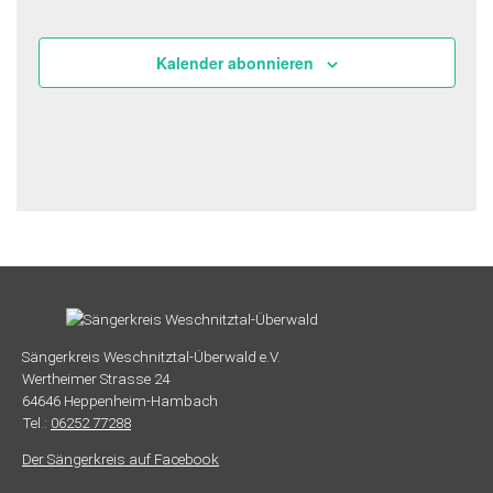
Kalender abonnieren
Sängerkreis Weschnitztal-Überwald e.V.
Wertheimer Strasse 24
64646 Heppenheim-Hambach
Tel.:
06252 77288
Der Sängerkreis auf Facebook