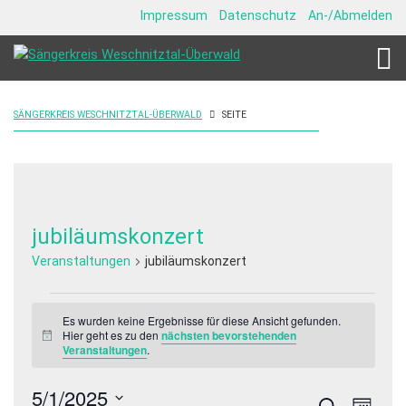
Impressum
Datenschutz
An-/Abmelden
SÄNGERKREIS WESCHNITZTAL-ÜBERWALD
SEITE
jubiläumskonzert
Veranstaltungen
jubiläumskonzert
Veranstaltungen
Es wurden keine Ergebnisse für diese Ansicht gefunden.
Hier geht es zu den
nächsten bevorstehenden
Hinweis
Veranstaltungen
.
5/1/2025
Veranstalt
Veran
Suche