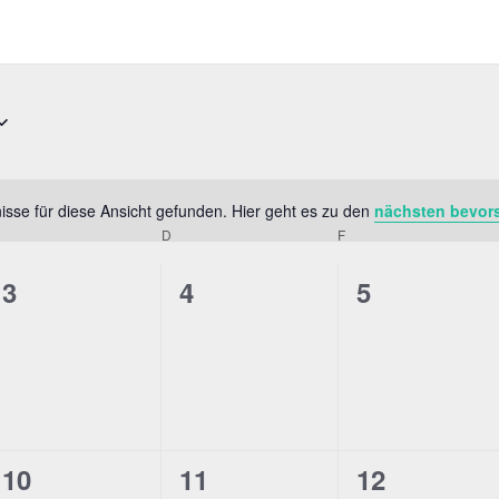
sse für diese Ansicht gefunden. Hier geht es zu den
nächsten bevor
Hinweis
MITTWOCH
D
DONNERSTAG
F
FREITAG
0
0
0
3
4
5
gen,
Veranstaltungen,
Veranstaltungen,
Veranstalt
0
0
0
10
11
12