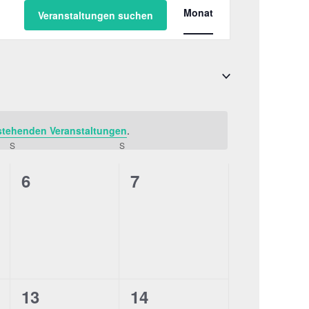
Veranstaltung
Monat
Veranstaltungen suchen
Ansichten-
Navigation
stehenden Veranstaltungen
.
S
SAMSTAG
S
SONNTAG
0
0
6
7
ungen,
Veranstaltungen,
Veranstaltungen,
0
0
13
14