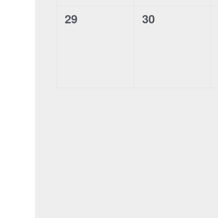
0
0
29
30
Veranstaltungen,
Veranstaltun