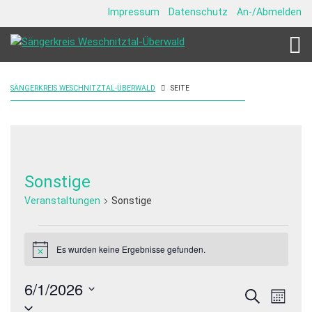
Impressum
Datenschutz
An-/Abmelden
SÄNGERKREIS WESCHNITZTAL-ÜBERWALD
SEITE
Sonstige
Veranstaltungen
Sonstige
Veranstaltungen
Es wurden keine Ergebnisse gefunden.
Hinweis
6/1/2026
Veranstalt
Veran
Suche
Monat
Datum
Ansic
Suche