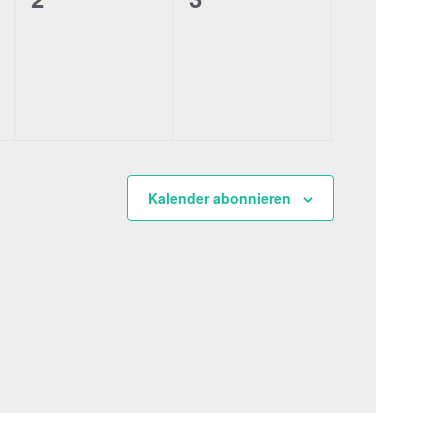
ung,
Veranstaltungen,
Veranstaltungen,
Kalender abonnieren