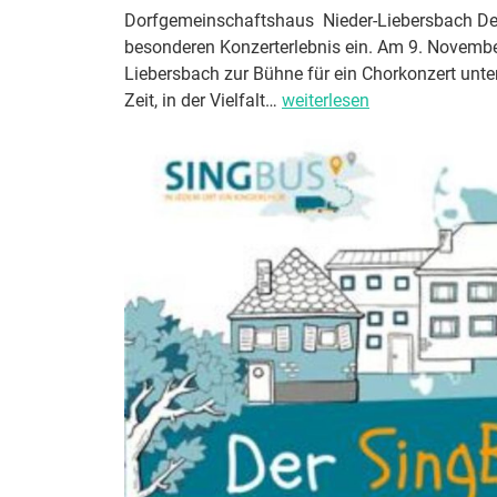
Dorfgemeinschaftshaus Nieder-Liebersbach Der 
besonderen Konzerterlebnis ein. Am 9. Novemb
Liebersbach zur Bühne für ein Chorkonzert unter
„
Zeit, in der Vielfalt…
weiterlesen
♫
M
u
t
t
e
r
s
p
r
o
o
c
h