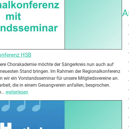
A
onferenz HSB
sere Chorakademie möchte der Sängerkreis nun auch auf
 neuesten Stand bringen. Im Rahmen der Regionalkonferenz
wir ein Vorstandsseminar für unsere Mitgliedsvereine an.
rbeit, die in einem Gesangverein anfallen, besprochen.
V
am…
weiterlesen
o
r
s
t
a