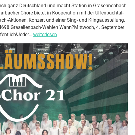
urch ganz Deutschland und macht Station in Grasennenbach
arbacher Chöre bietet in Kooperation mit der Ulfenbachtal-
-Aktionen, Konzert und einer Sing- und Klingausstellung.
698 Grasellenbach-Wahlen Wann?Mittwoch, 4. September
D
ffentlich!Jeder…
weiterlesen
e
r
S
i
n
g
B
u
s
k
o
m
m