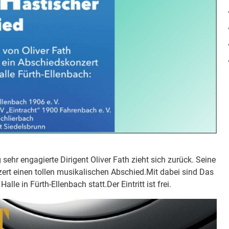
n
d
s
s
e
m
i
n
a
r
S
K
R
 sehr engagierte Dirigent Oliver Fath zieht sich zurück. Seine
W
rt einen tollen musikalischen Abschied.Mit dabei sind Das
U
le in Fürth-Ellenbach statt.Der Eintritt ist frei.
/
R
e
g