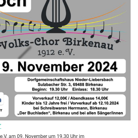
“
 e.V. am 09. November um 19.30 Uhr im