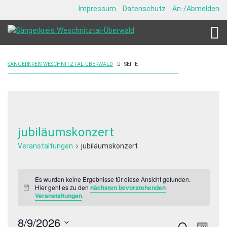
Impressum
Datenschutz
An-/Abmelden
SÄNGERKREIS WESCHNITZTAL-ÜBERWALD
SEITE
jubiläumskonzert
Veranstaltungen
jubiläumskonzert
Veranstaltungen
Es wurden keine Ergebnisse für diese Ansicht gefunden.
Hier geht es zu den
nächsten bevorstehenden
Hinweis
Veranstaltungen
.
8/9/2026
Veranstalt
Veran
Suche