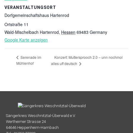
VERANSTALTUNGSORT
Dorfgemeinschaftshaus Hartenrod
Ortstraße 11
Wald-Mischelbach Hartenrod
,
Hessen
69483
Germany
Google Karte anzeigen
Konzert: Muttersprooch 2.0 – unn nochmol
Serenade im
Mühlenhof
alles uff deutsch
Sängerkreis Weschnitztal-Überwald e.V.
Wertheimer Strasse 24
64646 Heppenheim-Hambach