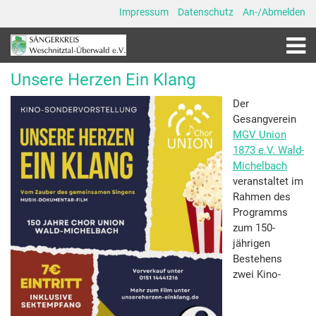
Impressum
Datenschutz
An-/Abmelden
Unsere Herzen Ein Klang
Der
Gesangverein
MGV Union
1873 e.V. Wald-
Michelbach
veranstaltet im
Rahmen des
Programms
zum 150-
jährigen
Bestehens
zwei Kino-