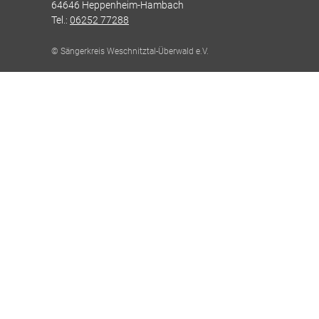
64646 Heppenheim-Hambach
Tel.:
06252 77288
© Sängerkreis Weschnitztal-Überwald e.V.