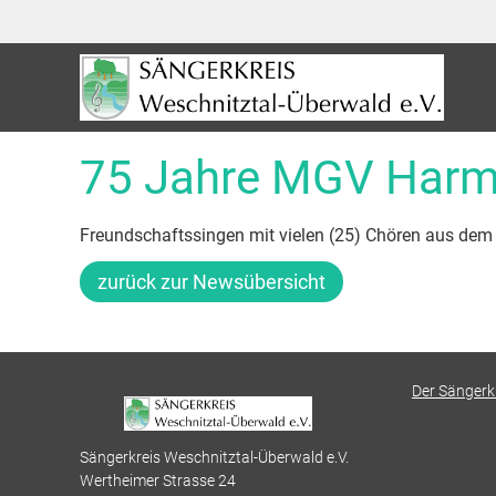
75 Jahre MGV Harm
Freundschaftssingen mit vielen (25) Chören aus dem
zurück zur Newsübersicht
Der Sängerk
Sängerkreis Weschnitztal-Überwald e.V.
Wertheimer Strasse 24