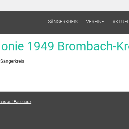
SÄNGERKREIS
VEREINE
AKTUEL
onie 1949 Brombach-Kr
 Sängerkreis
reis auf Facebook