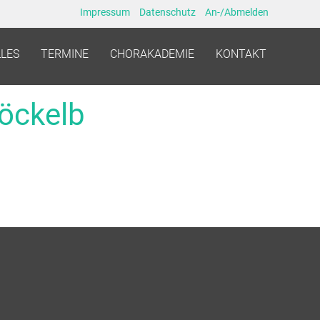
Impressum
Datenschutz
An-/Abmelden
LES
TERMINE
CHORAKADEMIE
KONTAKT
öckelb