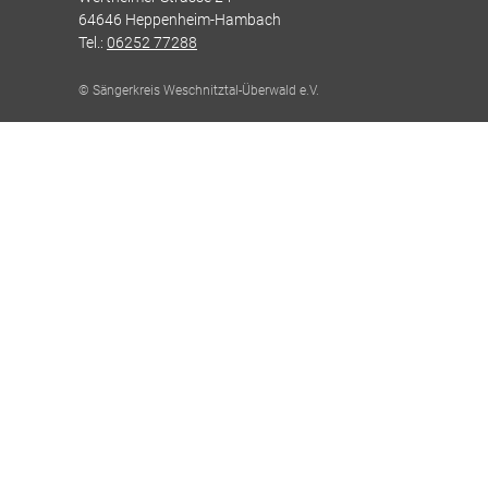
64646 Heppenheim-Hambach
Tel.:
06252 77288
© Sängerkreis Weschnitztal-Überwald e.V.